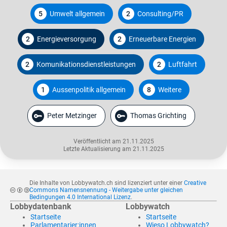
5
Umwelt allgemein
2
Consulting/PR
2
Energieversorgung
2
Erneuerbare Energien
2
Komunikationsdienstleistungen
2
Luftfahrt
1
Aussenpolitik allgemein
8
Weitere
Peter Metzinger
Thomas Grichting
Veröffentlicht am 21.11.2025
Letzte Aktualisierung am 21.11.2025
Die Inhalte von Lobbywatch.ch sind lizenziert unter einer
Creative
Commons Namensnennung - Weitergabe unter gleichen
Bedingungen 4.0 International Lizenz
.
Lobbydatenbank
Lobbywatch
Startseite
Startseite
Parlamentarier:innen
Wieso Lobbywatch?