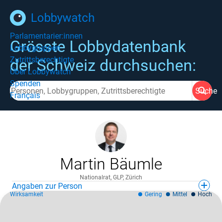
Lobbywatch
Parlamentarier:innen
Grösste Lobbydatenbank
Lobbygruppen
Zutrittsberechtigte
der Schweiz durchsuchen:
Über Lobbywatch
Spenden
Suche
Français
Martin Bäumle
Nationalrat, GLP, Zürich
Angaben zur Person
Wirksamkeit
Gering
Mittel
Hoch