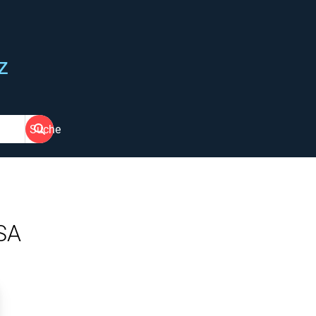
z
Suche
SA