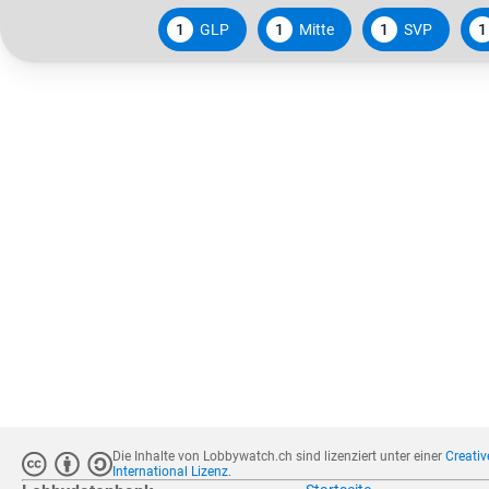
1
GLP
1
Mitte
1
SVP
1
Die Inhalte von Lobbywatch.ch sind lizenziert unter einer
Creati
International Lizenz
.