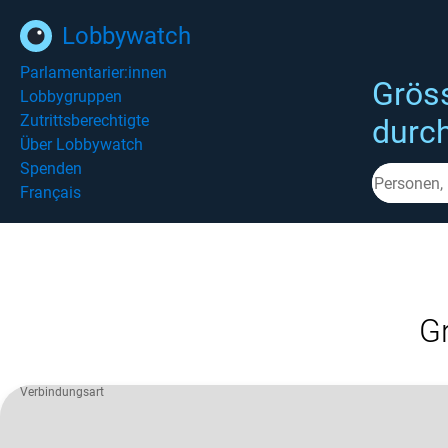
Lobbywatch
Parlamentarier:innen
Grös
Lobbygruppen
Zutrittsberechtigte
durc
Über Lobbywatch
Spenden
Français
G
Verbindungsart