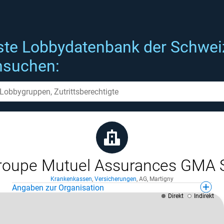
ste Lobbydatenbank der Schwei
hsuchen:
roupe Mutuel Assurances GMA 
Krankenkassen
,
Versicherungen
,
AG
,
Martigny
Angaben zur Organisation
Direkt
Indirekt