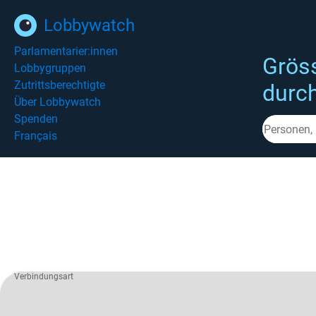
Lobbywatch
Parlamentarier:innen
Grös
Lobbygruppen
Zutrittsberechtigte
durc
Über Lobbywatch
Spenden
Français
Verbindungsart