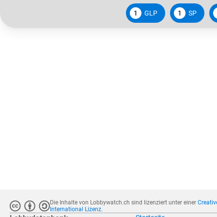
1
GLP
1
SP
Die Inhalte von Lobbywatch.ch sind lizenziert unter einer
Creati
International Lizenz
.