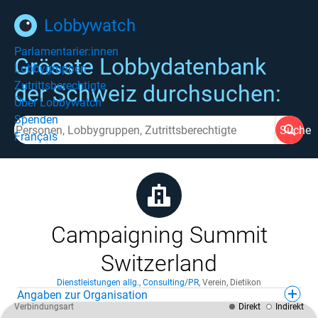
Lobbywatch
Parlamentarier:innen
Grösste Lobbydatenbank
Lobbygruppen
Zutrittsberechtigte
der Schweiz durchsuchen:
Über Lobbywatch
Spenden
Suche
Français
Campaigning Summit
Switzerland
Dienstleistungen allg.
,
Consulting/PR
,
Verein
,
Dietikon
Angaben zur Organisation
Verbindungsart
Direkt
Indirekt