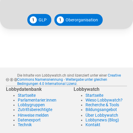
1
GLP
1
Oberorganisation
Die Inhalte von Lobbywatch.ch sind lizenziert unter einer
Creative
Commons Namensnennung - Weitergabe unter gleichen
Bedingungen 4.0 International Lizenz
.
Lobbydatenbank
Lobbywatch
Startseite
Startseite
Parlamentarier:innen
Wieso Lobbywatch?
Lobbygruppen
Recherche & Tools
Zutrittsberechtigte
Bildungsangebot
Hinweise melden
Über Lobbywatch
Datenexport
Lobbynews (Blog)
Technik
Kontakt