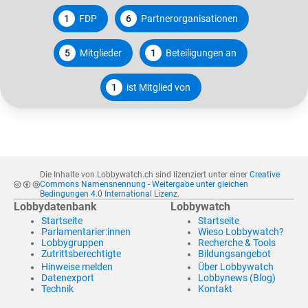
1
FDP
6
Partnerorganisationen
5
Mitglieder
1
Beteiligungen an
1
ist Mitglied von
Die Inhalte von Lobbywatch.ch sind lizenziert unter einer
Creative
Commons Namensnennung - Weitergabe unter gleichen
Bedingungen 4.0 International Lizenz
.
Lobbydatenbank
Lobbywatch
Startseite
Startseite
Parlamentarier:innen
Wieso Lobbywatch?
Lobbygruppen
Recherche & Tools
Zutrittsberechtigte
Bildungsangebot
Hinweise melden
Über Lobbywatch
Datenexport
Lobbynews (Blog)
Technik
Kontakt