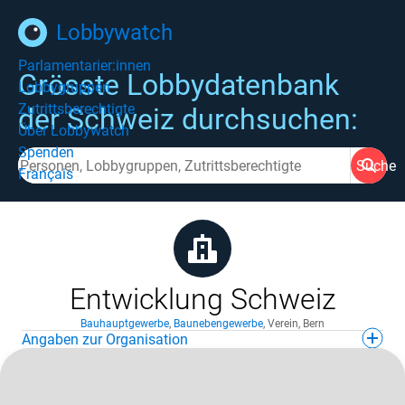
Lobbywatch
Parlamentarier:innen
Grösste Lobbydatenbank
Lobbygruppen
Zutrittsberechtigte
der Schweiz durchsuchen:
Über Lobbywatch
Spenden
Suche
Français
Entwicklung Schweiz
Bauhauptgewerbe
,
Baunebengewerbe
,
Verein
,
Bern
Angaben zur Organisation