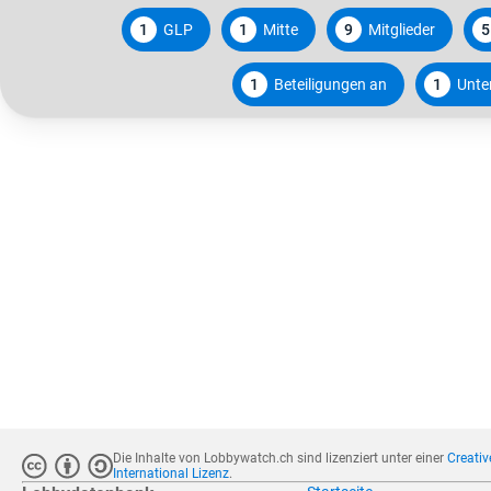
1
GLP
1
Mitte
9
Mitglieder
5
1
Beteiligungen an
1
Unte
Die Inhalte von Lobbywatch.ch sind lizenziert unter einer
Creati
International Lizenz
.