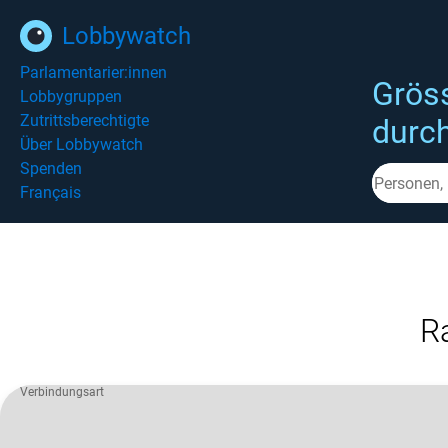
Lobbywatch
Parlamentarier:innen
Grös
Lobbygruppen
Zutrittsberechtigte
durc
Über Lobbywatch
Spenden
Français
R
Verbindungsart