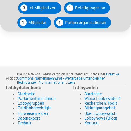
3
ist Mitglied von
1
Beteiligungen an
1
Mitglieder
1
Partnerorganisationen
Die Inhalte von Lobbywatch.ch sind lizenziert unter einer
Creative
Commons Namensnennung - Weitergabe unter gleichen
Bedingungen 4.0 International Lizenz
.
Lobbydatenbank
Lobbywatch
Startseite
Startseite
Parlamentarier:innen
Wieso Lobbywatch?
Lobbygruppen
Recherche & Tools
Zutrittsberechtigte
Bildungsangebot
Hinweise melden
Über Lobbywatch
Datenexport
Lobbynews (Blog)
Technik
Kontakt