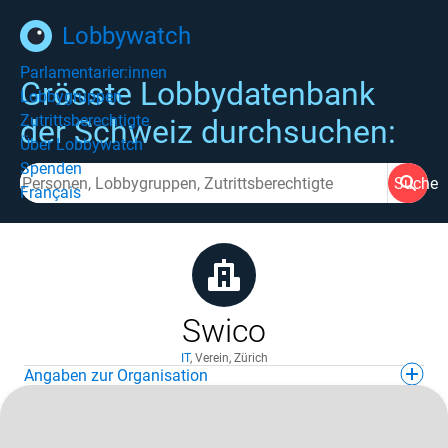
Lobbywatch
Parlamentarier:innen
Grösste Lobbydatenbank
Lobbygruppen
Zutrittsberechtigte
der Schweiz durchsuchen:
Über Lobbywatch
Spenden
Suche
Français
Swico
IT
,
Verein
,
Zürich
Angaben zur Organisation