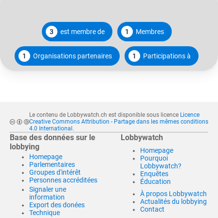
3
est membre de
1
Membres
1
Organisations partenaires
1
Participations à
Le contenu de Lobbywatch.ch est disponible sous licence
Licence
Creative Commons Attribution - Partage dans les mêmes conditions
4.0 International
.
Base des données sur le
Lobbywatch
lobbying
Homepage
Homepage
Pourquoi
Parlementaires
Lobbywatch?
Groupes d'intérêt
Enquêtes
Personnes accréditées
Éducation
Signaler une
À propos Lobbywatch
information
Actualités du lobbying
Export des donées
Contact
Technique