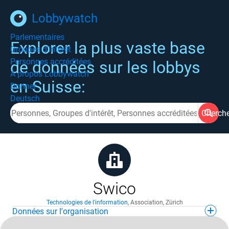
Lobbywatch
Parlementaires
Explorer la plus vaste base
Groupes d'intérêt
Personnes accréditées
de données sur les lobbys
À propos Lobbywatch
en Suisse:
Donner
Deutsch
Cherch
Swico
Technologies de l'information
,
Association
,
Zürich
Données sur l'organisation