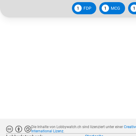
1
FDP
1
MCG
1
Die Inhalte von Lobbywatch.ch sind lizenziert unter einer
Creati
International Lizenz
.