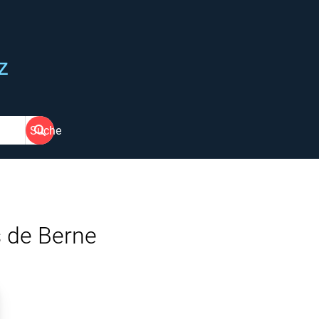
z
Suche
s de Berne