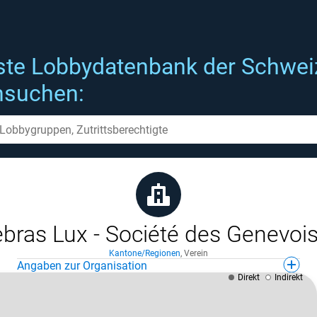
ste Lobbydatenbank der Schwei
hsuchen:
bras Lux - Société des Genevoi
Kantone/Regionen
,
Verein
Angaben zur Organisation
Direkt
Indirekt