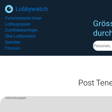
Lobbywatch
Parlamentarier:innen
Grös
Lobbygruppen
Zutrittsberechtigte
durc
Über Lobbywatch
Spenden
Français
Post Tene
Verbindungsart