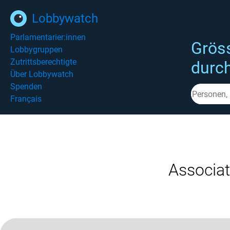
Lobbywatch
Parlamentarier:innen
Grös
Lobbygruppen
Zutrittsberechtigte
durc
Über Lobbywatch
Spenden
Français
Associat