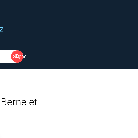
z
Suche
 Berne et