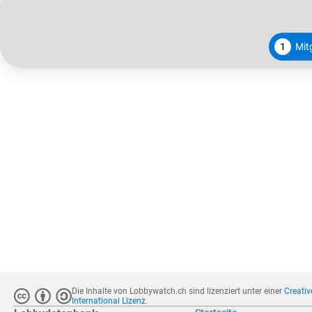
1
Mitg
Die Inhalte von Lobbywatch.ch sind lizenziert unter einer
Creati
International Lizenz
.