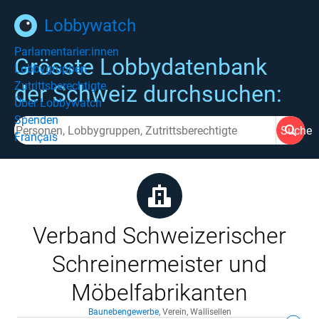
Lobbywatch
Parlamentarier:innen
Grösste Lobbydatenbank
Lobbygruppen
Zutrittsberechtigte
der Schweiz durchsuchen:
Über Lobbywatch
Spenden
Suche
Français
Verband Schweizerischer
Schreinermeister und
Möbelfabrikanten
Baunebengewerbe
,
Verein
,
Wallisellen