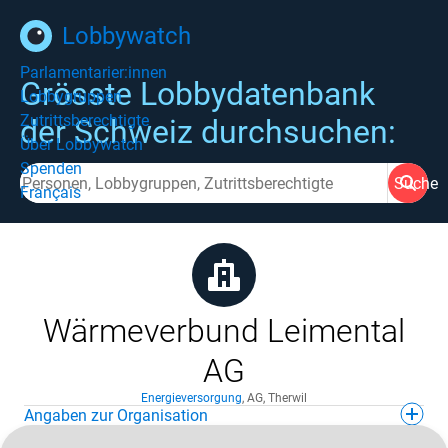
Lobbywatch
Parlamentarier:innen
Grösste Lobbydatenbank
Lobbygruppen
Zutrittsberechtigte
der Schweiz durchsuchen:
Über Lobbywatch
Spenden
Suche
Français
Wärmeverbund Leimental
AG
Energieversorgung
,
AG
,
Therwil
Angaben zur Organisation