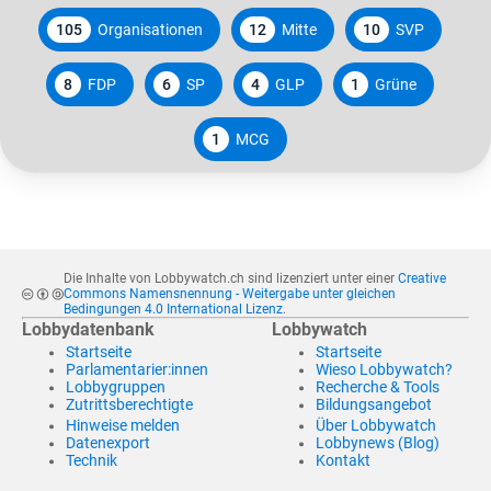
105
Organisationen
12
Mitte
10
SVP
8
FDP
6
SP
4
GLP
1
Grüne
1
MCG
Die Inhalte von Lobbywatch.ch sind lizenziert unter einer
Creative
Commons Namensnennung - Weitergabe unter gleichen
Bedingungen 4.0 International Lizenz
.
Lobbydatenbank
Lobbywatch
Startseite
Startseite
Parlamentarier:innen
Wieso Lobbywatch?
Lobbygruppen
Recherche & Tools
Zutrittsberechtigte
Bildungsangebot
Hinweise melden
Über Lobbywatch
Datenexport
Lobbynews (Blog)
Technik
Kontakt