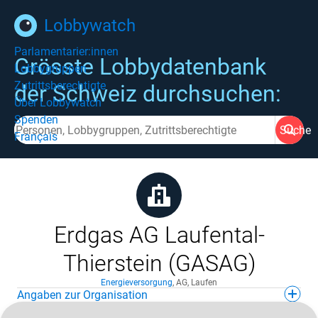
Lobbywatch
Parlamentarier:innen
Grösste Lobbydatenbank
Lobbygruppen
Zutrittsberechtigte
der Schweiz durchsuchen:
Über Lobbywatch
Spenden
Suche
Français
Erdgas AG Laufental-
Thierstein (GASAG)
Energieversorgung
,
AG
,
Laufen
Angaben zur Organisation