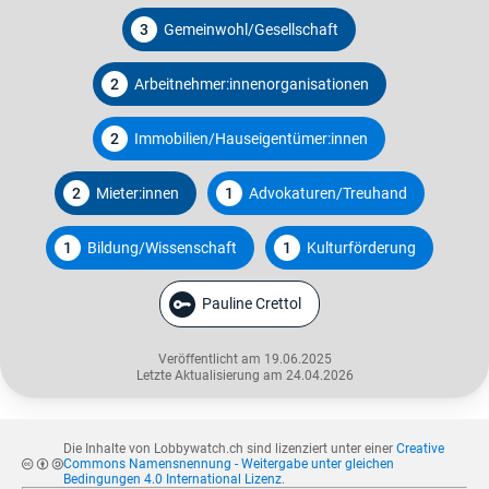
3
Gemeinwohl/Gesellschaft
2
Arbeitnehmer:innenorganisationen
2
Immobilien/Hauseigentümer:innen
2
Mieter:innen
1
Advokaturen/Treuhand
1
Bildung/Wissenschaft
1
Kulturförderung
Pauline Crettol
Veröffentlicht am 19.06.2025
Letzte Aktualisierung am 24.04.2026
Die Inhalte von Lobbywatch.ch sind lizenziert unter einer
Creative
Commons Namensnennung - Weitergabe unter gleichen
Bedingungen 4.0 International Lizenz
.