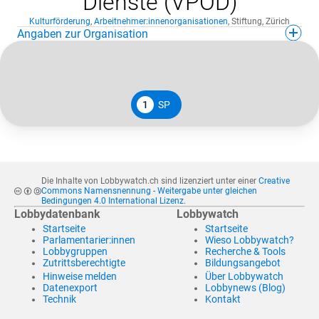
Dienste (VPOD)
Kulturförderung
,
Arbeitnehmer:innenorganisationen
,
Stiftung
,
Zürich
Angaben zur Organisation
1
SP
Die Inhalte von Lobbywatch.ch sind lizenziert unter einer
Creative
Commons Namensnennung - Weitergabe unter gleichen
Bedingungen 4.0 International Lizenz
.
Lobbydatenbank
Lobbywatch
Startseite
Startseite
Parlamentarier:innen
Wieso Lobbywatch?
Lobbygruppen
Recherche & Tools
Zutrittsberechtigte
Bildungsangebot
Hinweise melden
Über Lobbywatch
Datenexport
Lobbynews (Blog)
Technik
Kontakt