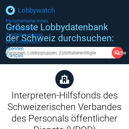
Lobbywatch
Parlamentarier:innen
Grösste Lobbydatenbank
Lobbygruppen
Zutrittsberechtigte
der Schweiz durchsuchen:
Über Lobbywatch
Spenden
Suche
Français
Interpreten-Hilfsfonds des
Schweizerischen Verbandes
des Personals öffentlicher