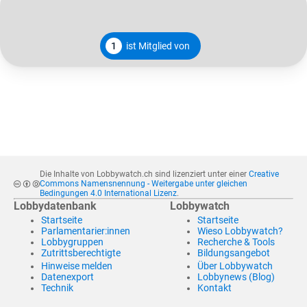
1
ist Mitglied von
Die Inhalte von Lobbywatch.ch sind lizenziert unter einer
Creative
Commons Namensnennung - Weitergabe unter gleichen
Bedingungen 4.0 International Lizenz
.
Lobbydatenbank
Lobbywatch
Startseite
Startseite
Parlamentarier:innen
Wieso Lobbywatch?
Lobbygruppen
Recherche & Tools
Zutrittsberechtigte
Bildungsangebot
Hinweise melden
Über Lobbywatch
Datenexport
Lobbynews (Blog)
Technik
Kontakt