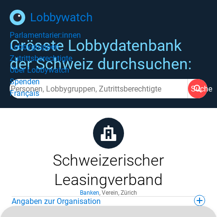
Lobbywatch
Parlamentarier:innen
Grösste Lobbydatenbank
Lobbygruppen
Zutrittsberechtigte
der Schweiz durchsuchen:
Über Lobbywatch
Spenden
Suche
Français
Schweizerischer
Leasingverband
Banken
,
Verein
,
Zürich
Angaben zur Organisation