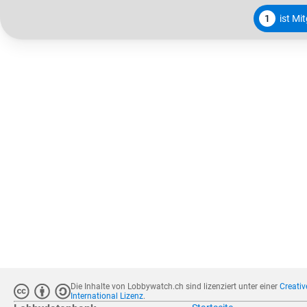
1
ist Mi
Die Inhalte von Lobbywatch.ch sind lizenziert unter einer
Creati
International Lizenz
.