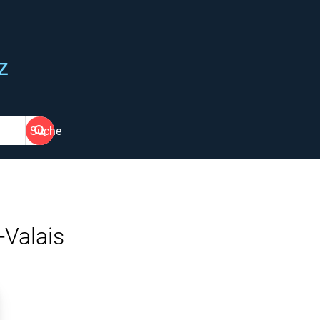
z
Suche
-Valais