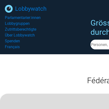
Lobbywatch
Parlamentarier:innen
Grös
Lobbygruppen
Zutrittsberechtigte
durc
Über Lobbywatch
Spenden
Français
Fédéra