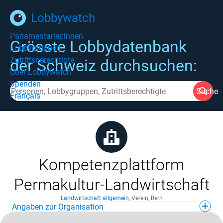
Lobbywatch
Parlamentarier:innen
Grösste Lobbydatenbank
Lobbygruppen
Zutrittsberechtigte
der Schweiz durchsuchen:
Über Lobbywatch
Spenden
Suche
Français
Kompetenzplattform
Permakultur-Landwirtschaft
Landwirtschaft allgemein
,
Verein
,
Bern
Angaben zur Organisation