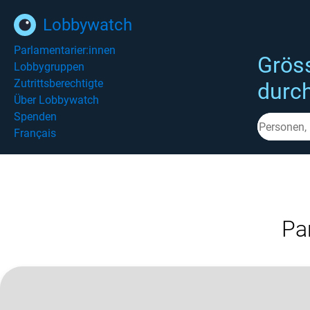
Lobbywatch
Parlamentarier:innen
Grös
Lobbygruppen
Zutrittsberechtigte
durc
Über Lobbywatch
Spenden
Français
Pa