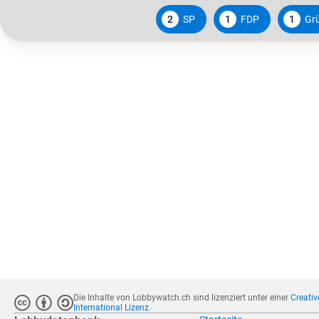
2
SP
1
FDP
1
Gr
Die Inhalte von Lobbywatch.ch sind lizenziert unter einer
Creati
International Lizenz
.