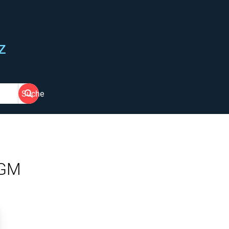
z
Suche
PGM