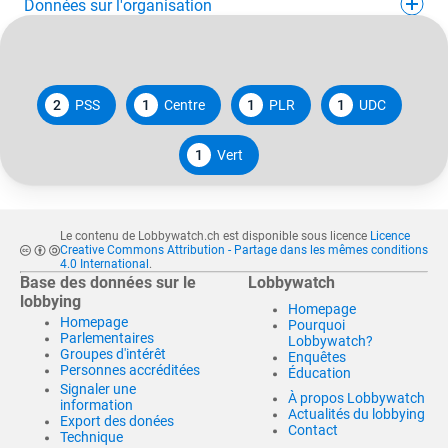
Données sur l'organisation
2
PSS
1
Centre
1
PLR
1
UDC
1
Vert
Le contenu de Lobbywatch.ch est disponible sous licence
Licence
Creative Commons Attribution - Partage dans les mêmes conditions
4.0 International
.
Base des données sur le
Lobbywatch
lobbying
Homepage
Homepage
Pourquoi
Parlementaires
Lobbywatch?
Groupes d'intérêt
Enquêtes
Personnes accréditées
Éducation
Signaler une
À propos Lobbywatch
information
Actualités du lobbying
Export des donées
Contact
Technique