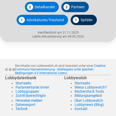
2
Detailhandel
2
Parteien
1
Advokaturen/Treuhand
1
Spitäler
Veröffentlicht am 21.11.2025
Letzte Aktualisierung am 08.06.2026
Die Inhalte von Lobbywatch.ch sind lizenziert unter einer
Creative
Commons Namensnennung - Weitergabe unter gleichen
Bedingungen 4.0 International Lizenz
.
Lobbydatenbank
Lobbywatch
Startseite
Startseite
Parlamentarier:innen
Wieso Lobbywatch?
Lobbygruppen
Recherche & Tools
Zutrittsberechtigte
Bildungsangebot
Hinweise melden
Über Lobbywatch
Datenexport
Lobbynews (Blog)
Technik
Kontakt