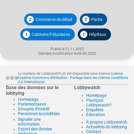
2
Commerce de détail
2
Partis
1
Cabinets/Fiduciaires
1
Hôpitaux
Publié le 21.11.2025
Dernière modification le 08.06.2026
Le contenu de Lobbywatch.ch est disponible sous licence
Licence
Creative Commons Attribution - Partage dans les mêmes conditions
4.0 International
.
Base des données sur le
Lobbywatch
lobbying
Homepage
Homepage
Pourquoi
Parlementaires
Lobbywatch?
Groupes d'intérêt
Enquêtes
Personnes accréditées
Éducation
Signaler une
À propos Lobbywatch
information
Actualités du lobbying
Export des donées
Contact
Technique