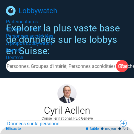
Lobbywatch
Parlementaires
Explorer la plus vaste base
Groupes d'intérêt
Personnes accréditées
de données sur les lobbys
À propos Lobbywatch
en Suisse:
Donner
Deutsch
Cherch
Cyril Aellen
Conseiller national, PLR, Genève
Données sur la personne
Efficacité
faible
moyen
fort