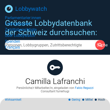
Lobbywatch
Parlamentarier:innen
Grösste Lobbydatenbank
Lobbygruppen
Zutrittsberechtigte
der Schweiz durchsuchen:
Über Lobbywatch
Spenden
Suche
Français
Camilla Lafranchi
Persönliche/r Mitarbeiter/in
,
eingeladen von
Fabio Regazzi
Consultant furrerhugi
Wirksamkeit
Gering
Mittel
Hoch