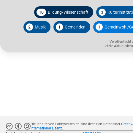
10
Bildung/Wissenschaft
3
Kulturinstitut
2
Musik
1
Gemeinden
1
Gemeinwohl/Ge
Veröffentlicht
Letzte Aktualisie
Die Inhalte von Lobbywatch.ch sind lizenziert unter einer
Creati
International Lizenz
.