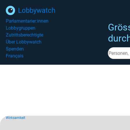
Lobbywatch
Parlamentarier:innen
Grös
Lobbygruppen
Zutrittsberechtigte
durc
Über Lobbywatch
Spenden
Français
Wirksamkeit