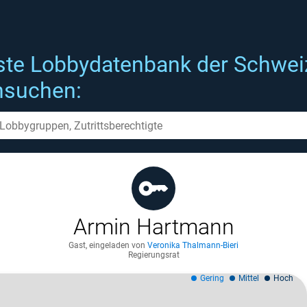
ste Lobbydatenbank der Schwei
hsuchen:
Armin Hartmann
Gast
,
eingeladen von
Veronika Thalmann-Bieri
Regierungsrat
Gering
Mittel
Hoch