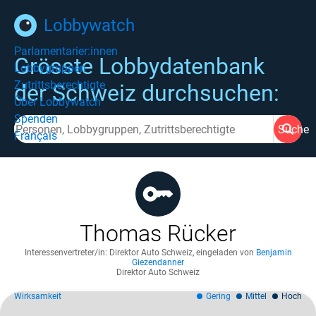
Lobbywatch
Parlamentarier:innen
Grösste Lobbydatenbank
Lobbygruppen
Zutrittsberechtigte
der Schweiz durchsuchen:
Über Lobbywatch
Spenden
Suche
Français
Thomas Rücker
Interessenvertreter/in: Direktor Auto Schweiz
,
eingeladen von
Benjamin
Giezendanner
Direktor Auto Schweiz
Wirksamkeit
Gering
Mittel
Hoch