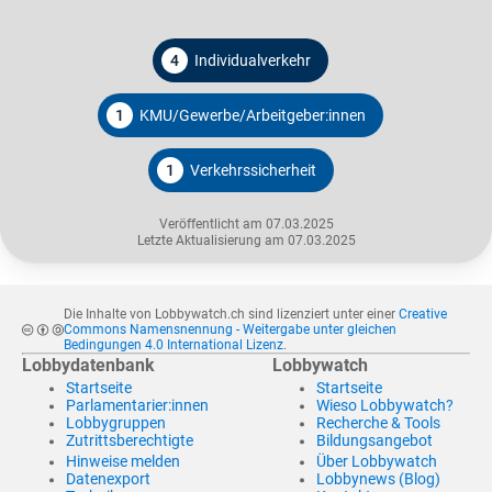
4
Individualverkehr
1
KMU/Gewerbe/Arbeitgeber:innen
1
Verkehrssicherheit
Veröffentlicht am 07.03.2025
Letzte Aktualisierung am 07.03.2025
Die Inhalte von Lobbywatch.ch sind lizenziert unter einer
Creative
Commons Namensnennung - Weitergabe unter gleichen
Bedingungen 4.0 International Lizenz
.
Lobbydatenbank
Lobbywatch
Startseite
Startseite
Parlamentarier:innen
Wieso Lobbywatch?
Lobbygruppen
Recherche & Tools
Zutrittsberechtigte
Bildungsangebot
Hinweise melden
Über Lobbywatch
Datenexport
Lobbynews (Blog)