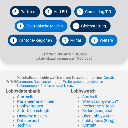
3
Parteien
1
Anti-EU
1
Consulting/PR
1
Elektronische Medien
1
Gleichstellung
1
Kantone/Regionen
1
Militär
1
Weitere
Veröffentlicht am 07.10.2025
Letzte Aktualisierung am 10.07.2026
Die Inhalte von Lobbywatch.ch sind lizenziert unter einer
Creative
Commons Namensnennung - Weitergabe unter gleichen
Bedingungen 4.0 International Lizenz
.
Lobbydatenbank
Lobbywatch
Startseite
Startseite
Parlamentarier:innen
Wieso Lobbywatch?
Lobbygruppen
Recherche & Tools
Zutrittsberechtigte
Bildungsangebot
Hinweise melden
Über Lobbywatch
Datenexport
Lobbynews (Blog)
Technik
Kontakt