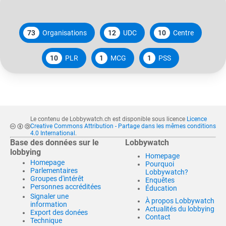
73
Organisations
12
UDC
10
Centre
10
PLR
1
MCG
1
PSS
Le contenu de Lobbywatch.ch est disponible sous licence
Licence
Creative Commons Attribution - Partage dans les mêmes conditions
4.0 International
.
Base des données sur le
Lobbywatch
lobbying
Homepage
Homepage
Pourquoi
Parlementaires
Lobbywatch?
Groupes d'intérêt
Enquêtes
Personnes accréditées
Éducation
Signaler une
À propos Lobbywatch
information
Actualités du lobbying
Export des donées
Contact
Technique