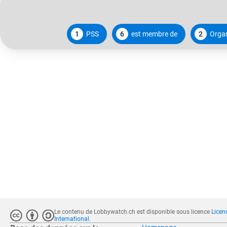
1
PSS
6
est membre de
2
Organ
Le contenu de Lobbywatch.ch est disponible sous licence
Licen
International
.