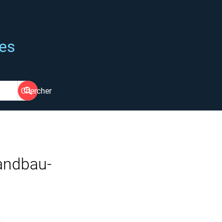
ées
Chercher
landbau-