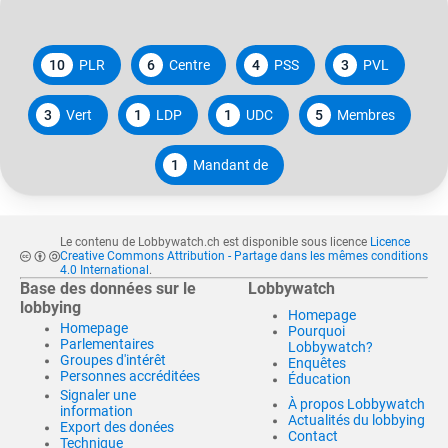
10
PLR
6
Centre
4
PSS
3
PVL
3
Vert
1
LDP
1
UDC
5
Membres
1
Mandant de
Le contenu de Lobbywatch.ch est disponible sous licence
Licence
Creative Commons Attribution - Partage dans les mêmes conditions
4.0 International
.
Base des données sur le
Lobbywatch
lobbying
Homepage
Homepage
Pourquoi
Parlementaires
Lobbywatch?
Groupes d'intérêt
Enquêtes
Personnes accréditées
Éducation
Signaler une
À propos Lobbywatch
information
Actualités du lobbying
Export des donées
Contact
Technique