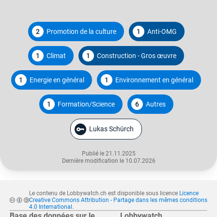
2
Promotion de la culture
1
Anti-OMG
1
Climat
1
Construction - Gros œuvre
1
Energie en général
1
Environnement en général
1
Formation/Science
6
Autres
Lukas Schürch
Publié le 21.11.2025
Dernière modification le 10.07.2026
Le contenu de Lobbywatch.ch est disponible sous licence
Licence
Creative Commons Attribution - Partage dans les mêmes conditions
4.0 International
.
Base des données sur le
Lobbywatch