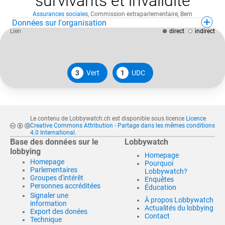
survivants et invalidité
Assurances sociales
,
Commission extraparlementaire
,
Bern
Données sur l'organisation
Lien
direct
indirect
3
Vert
1
UDC
Le contenu de Lobbywatch.ch est disponible sous licence
Licence
Creative Commons Attribution - Partage dans les mêmes conditions
4.0 International
.
Base des données sur le
Lobbywatch
lobbying
Homepage
Homepage
Pourquoi
Parlementaires
Lobbywatch?
Groupes d'intérêt
Enquêtes
Personnes accréditées
Éducation
Signaler une
À propos Lobbywatch
information
Actualités du lobbying
Export des donées
Contact
Technique