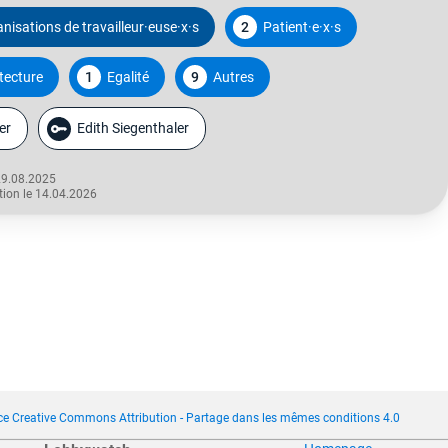
nisations de travailleur·euse·x·s
2
Patient·e·x·s
tecture
1
Egalité
9
Autres
er
Edith Siegenthaler
29.08.2025
tion le 14.04.2026
ce Creative Commons Attribution - Partage dans les mêmes conditions 4.0