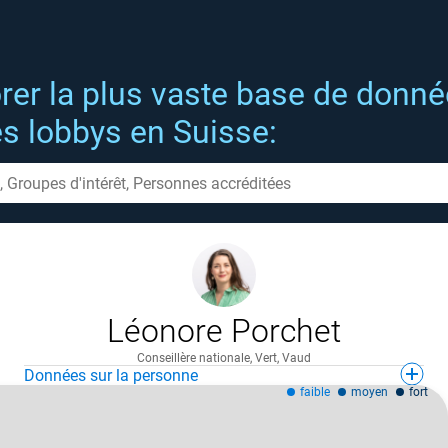
rer la plus vaste base de donn
es lobbys en Suisse:
Léonore Porchet
Conseillère nationale, Vert, Vaud
Données sur la personne
faible
moyen
fort