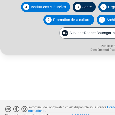
4
Institutions culturelles
3
Santé
2
Orga
2
Promotion de la culture
1
Archi
Susanne Rohner Baumgartn
Publié le 
Dernière modifica
Le contenu de Lobbywatch.ch est disponible sous licence
Licen
International
.