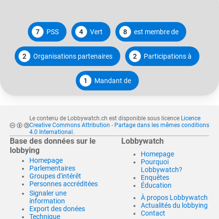
7
PSS
4
Vert
8
est membre de
2
Organisations partenaires
2
Participations à
1
Mandant de
Le contenu de Lobbywatch.ch est disponible sous licence
Licence
Creative Commons Attribution - Partage dans les mêmes conditions
4.0 International
.
Base des données sur le
Lobbywatch
lobbying
Homepage
Homepage
Pourquoi
Parlementaires
Lobbywatch?
Groupes d'intérêt
Enquêtes
Personnes accréditées
Éducation
Signaler une
À propos Lobbywatch
information
Actualités du lobbying
Export des donées
Contact
Technique