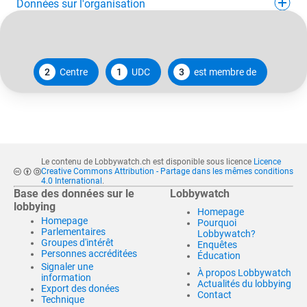
Données sur l'organisation
2
Centre
1
UDC
3
est membre de
Le contenu de Lobbywatch.ch est disponible sous licence
Licence
Creative Commons Attribution - Partage dans les mêmes conditions
4.0 International
.
Base des données sur le
Lobbywatch
lobbying
Homepage
Homepage
Pourquoi
Parlementaires
Lobbywatch?
Groupes d'intérêt
Enquêtes
Personnes accréditées
Éducation
Signaler une
À propos Lobbywatch
information
Actualités du lobbying
Export des donées
Contact
Technique