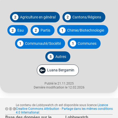
2
Agriculture en général
2
Cantons/Régions
2
Eau
2
Partis
1
Chimie/Biotechnologie
1
Communauté/Société
1
Communes
5
Autres
Luana Bergamin
Publié le 21.11.2025
Dernière modification le 12.02.2026
Le contenu de Lobbywatch.ch est disponible sous licence
Licence
Creative Commons Attribution - Partage dans les mêmes conditions
4.0 International
.
Base des données sur le
Lobbywatch