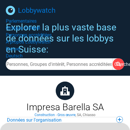
Lobbywatch
Parlementaires
Explorer la plus vaste base
Groupes d'intérêt
Personnes accréditées
de données sur les lobbys
À propos Lobbywatch
en Suisse:
Donner
Deutsch
Cherch
Impresa Barella SA
Construction - Gros œuvre
,
SA
,
Chiasso
Données sur l'organisation