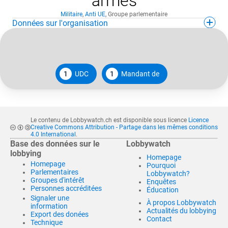
armes
Militaire
,
Anti UE
,
Groupe parlementaire
Données sur l'organisation
1
UDC
1
Mandant de
Le contenu de Lobbywatch.ch est disponible sous licence
Licence
Creative Commons Attribution - Partage dans les mêmes conditions
4.0 International
.
Base des données sur le
Lobbywatch
lobbying
Homepage
Homepage
Pourquoi
Parlementaires
Lobbywatch?
Groupes d'intérêt
Enquêtes
Personnes accréditées
Éducation
Signaler une
À propos Lobbywatch
information
Actualités du lobbying
Export des donées
Contact
Technique