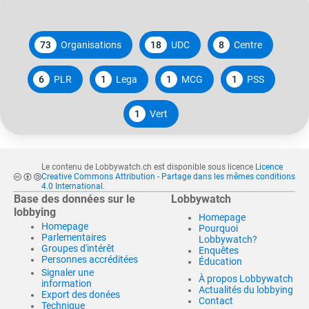
73
Organisations
18
UDC
8
Centre
6
PLR
1
Lega
1
MCG
1
PSS
1
Vert
Le contenu de Lobbywatch.ch est disponible sous licence
Licence
Creative Commons Attribution - Partage dans les mêmes conditions
4.0 International
.
Base des données sur le
Lobbywatch
lobbying
Homepage
Homepage
Pourquoi
Parlementaires
Lobbywatch?
Groupes d'intérêt
Enquêtes
Personnes accréditées
Éducation
Signaler une
À propos Lobbywatch
information
Actualités du lobbying
Export des donées
Contact
Technique