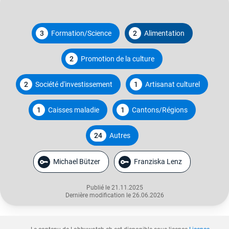
3
Formation/Science
2
Alimentation
2
Promotion de la culture
2
Société d'investissement
1
Artisanat culturel
1
Caisses maladie
1
Cantons/Régions
24
Autres
Michael Bützer
Franziska Lenz
Publié le 21.11.2025
Dernière modification le 26.06.2026