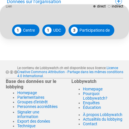
Données sur l'organisation
Lien
direct
indirect
1
Centre
1
UDC
3
Participations de
Le contenu de Lobbywatch.ch est disponible sous licence
Licence
Creative Commons Attribution - Partage dans les mêmes conditions
4.0 International
.
Base des données sur le
Lobbywatch
lobbying
Homepage
Homepage
Pourquoi
Parlementaires
Lobbywatch?
Groupes d'intérêt
Enquêtes
Personnes accréditées
Éducation
Signaler une
À propos Lobbywatch
information
Actualités du lobbying
Export des donées
Contact
Technique