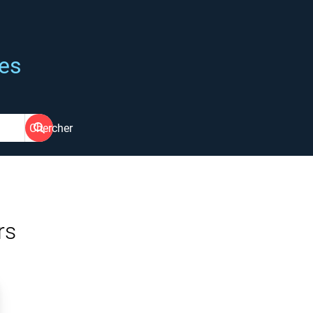
ées
Chercher
rs