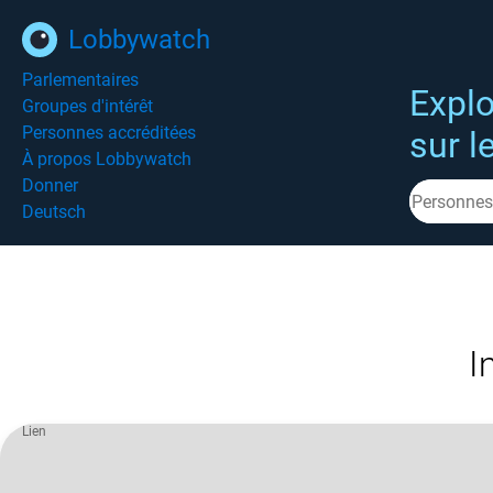
Lobbywatch
Parlementaires
Explo
Groupes d'intérêt
Personnes accréditées
sur l
À propos Lobbywatch
Donner
Deutsch
I
Lien