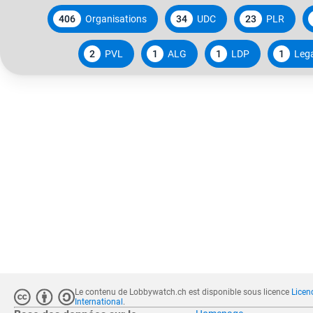
406
Organisations
34
UDC
23
PLR
2
PVL
1
ALG
1
LDP
1
Leg
Le contenu de Lobbywatch.ch est disponible sous licence
Licen
International
.