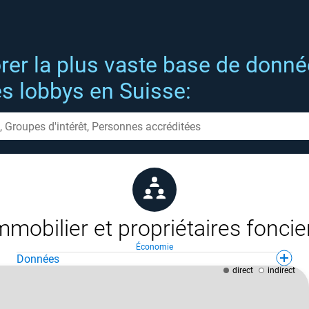
rer la plus vaste base de donn
es lobbys en Suisse:
mmobilier et propriétaires foncie
Économie
Données
direct
indirect