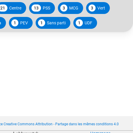
21
Centre
13
PSS
3
MCG
3
Vert
a
1
PEV
1
Sans parti
1
UDF
ce Creative Commons Attribution - Partage dans les mêmes conditions 4.0