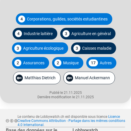
4
Corporations, guildes, sociétés estudiantines
4
Industrie laitière
3
Agriculture en général
3
Agriculture écologique
3
Caisses maladie
2
Assurances
2
Musique
17
Autres
Matthias Dietrich
Manuel Ackermann
Publié le 21.11.2025
Dernière modification le 21.11.2025
Le contenu de Lobbywatch.ch est disponible sous licence
Licence
Creative Commons Attribution - Partage dans les mêmes conditions
4.0 International
.
Base des données sur le
Lobbywatch