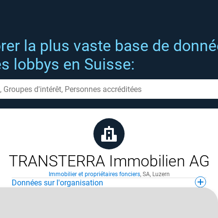
rer la plus vaste base de donn
es lobbys en Suisse:
TRANSTERRA Immobilien AG
Immobilier et propriétaires fonciers
,
SA
,
Luzern
Données sur l'organisation