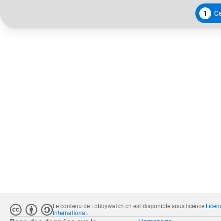
1
Ce
Le contenu de Lobbywatch.ch est disponible sous licence
Licen
International
.