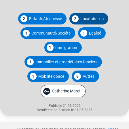
2
Enfants/Jeunesse
2
Locataire·x·s
1
Communauté/Société
1
Egalité
1
Immigration
1
Immobilier et propriétaires fonciers
1
Mobilité douce
8
Autres
Catherine Maret
Publié le 21.06.2025
Dernière modification le 01.05.2026