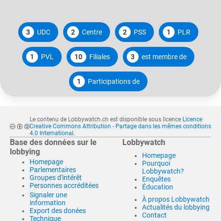
3
UDC
2
Centre
2
PSS
1
PLR
1
PVL
10
Filiales
3
est membre de
1
Participations de
Le contenu de Lobbywatch.ch est disponible sous licence
Licence
Creative Commons Attribution - Partage dans les mêmes conditions
4.0 International
.
Base des données sur le
Lobbywatch
lobbying
Homepage
Homepage
Pourquoi
Parlementaires
Lobbywatch?
Groupes d'intérêt
Enquêtes
Personnes accréditées
Éducation
Signaler une
À propos Lobbywatch
information
Actualités du lobbying
Export des donées
Contact
Technique