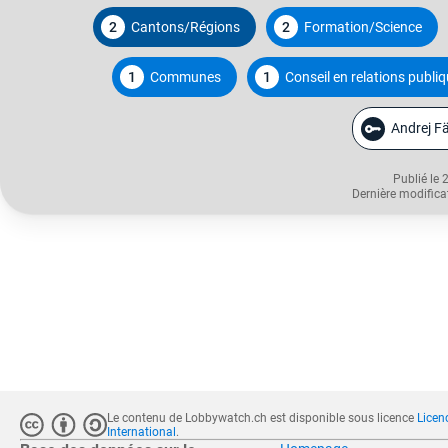
2
Cantons/Régions
2
Formation/Science
1
Communes
1
Conseil en relations publi
Andrej F
Publié le 
Dernière modifica
Le contenu de Lobbywatch.ch est disponible sous licence
Licen
International
.