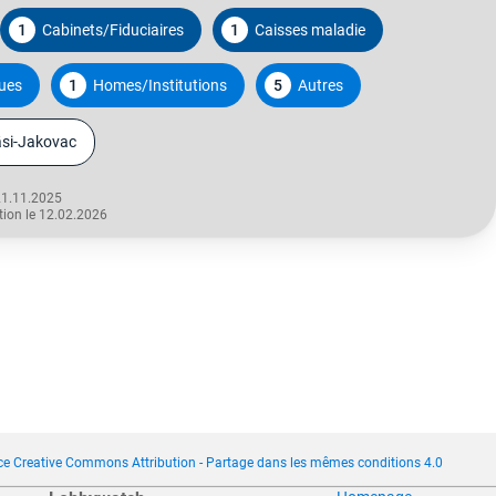
1
Cabinets/Fiduciaires
1
Caisses maladie
ques
1
Homes/Institutions
5
Autres
äsi-Jakovac
21.11.2025
tion le 12.02.2026
ce Creative Commons Attribution - Partage dans les mêmes conditions 4.0