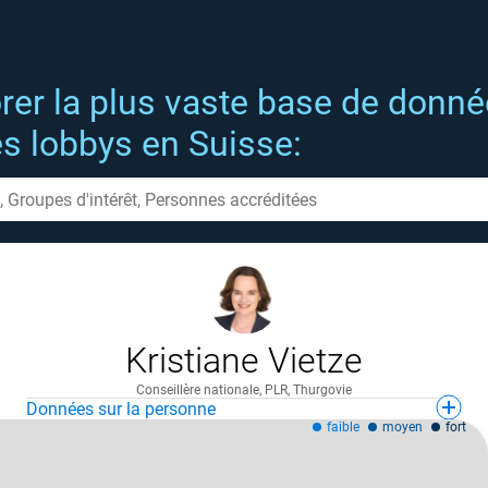
rer la plus vaste base de donn
es lobbys en Suisse:
Kristiane Vietze
Conseillère nationale, PLR, Thurgovie
Données sur la personne
faible
moyen
fort