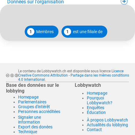
Données sur l'organisation
1
Membres
1
est une filiale de
Le contenu de Lobbywatch.ch est disponible sous licence
Licence
Creative Commons Attribution - Partage dans les mêmes conditions
4.0 International
.
Base des données sur le
Lobbywatch
lobbying
Homepage
Homepage
Pourquoi
Parlementaires
Lobbywatch?
Groupes d'intérêt
Enquêtes
Personnes accréditées
Éducation
Signaler une
À propos Lobbywatch
information
Actualités du lobbying
Export des donées
Contact
Technique