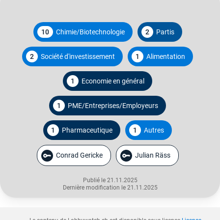
10
Chimie/Biotechnologie
2
Partis
2
Société d'investissement
1
Alimentation
1
Economie en général
1
PME/Entreprises/Employeurs
1
Pharmaceutique
1
Autres
Conrad Gericke
Julian Räss
Publié le 21.11.2025
Dernière modification le 21.11.2025