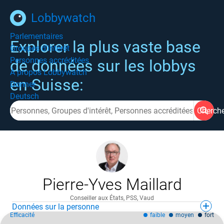
Lobbywatch
Parlementaires
Explorer la plus vaste base
Groupes d'intérêt
Personnes accréditées
de données sur les lobbys
À propos Lobbywatch
en Suisse:
Donner
Deutsch
Cherch
Pierre-Yves Maillard
Conseiller aux États, PSS, Vaud
Données sur la personne
Efficacité
faible
moyen
fort